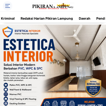
Kriminal
Redaksi Harian Pikiran Lampung
Daerah
Pendi
Trending
Daerah
Kriminal
Pendidikan
Nasional
O