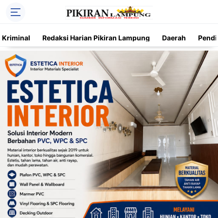
Kriminal
Redaksi Harian Pikiran Lampung
Daerah
Pendi
Trending
Daerah
Kriminal
Pendidikan
Nasional
O