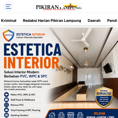
Kriminal
Redaksi Harian Pikiran Lampung
Daerah
Pendi
Trending
Daerah
Kriminal
Pendidikan
Nasional
O