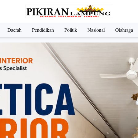
Daerah
Pendidikan
Politik
Nasional
Olahraga
ndidikan
Nasional
Olahraga
Politik
UMKM & Pariwi