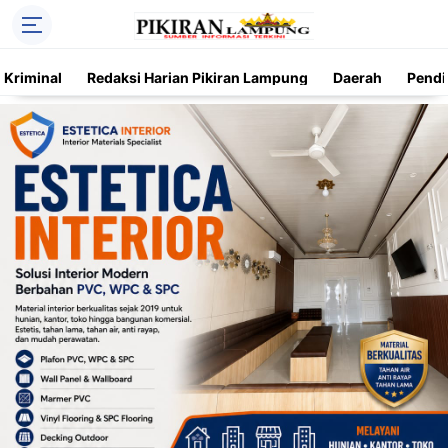
Kriminal
Redaksi Harian Pikiran Lampung
Daerah
Pendi
Trending
Daerah
Kriminal
Pendidikan
Nasional
O