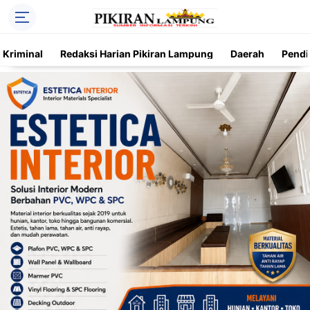
Kriminal
Redaksi Harian Pikiran Lampung
Daerah
Pendi
Trending
Daerah
Kriminal
Pendidikan
Nasional
O