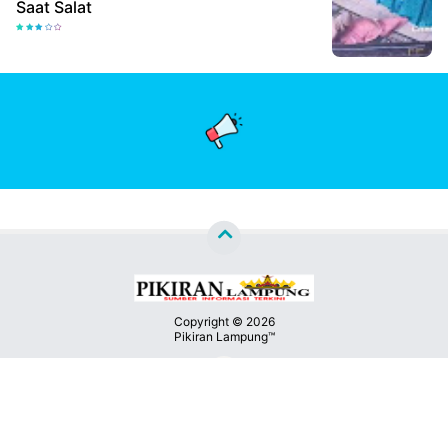
Saat Salat
Copyright ©
2026
Pikiran Lampung™
Premium
By
Kontak
Raushan
Design
Kami
With
Shroff
Templates