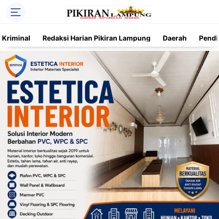
Kriminal
Redaksi Harian Pikiran Lampung
Daerah
Pendi
Trending
Daerah
Kriminal
Pendidikan
Nasional
O