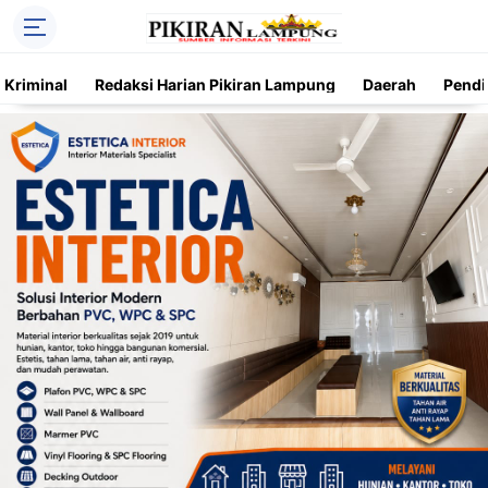
Kriminal
Redaksi Harian Pikiran Lampung
Daerah
Pendi
Trending
Daerah
Kriminal
Pendidikan
Nasional
O