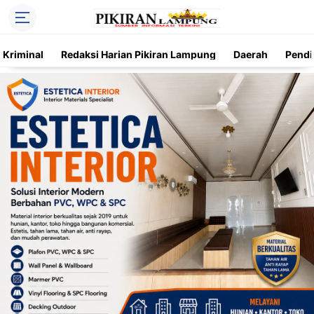
Kriminal
Redaksi Harian Pikiran Lampung
Daerah
Pendi
Trending
Daerah
Kriminal
Pendidikan
Nasional
O