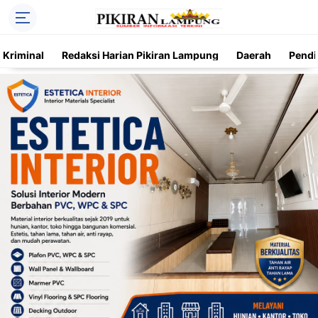
Kriminal
Redaksi Harian Pikiran Lampung
Daerah
Pendi
Trending
Daerah
Kriminal
Pendidikan
Nasional
O