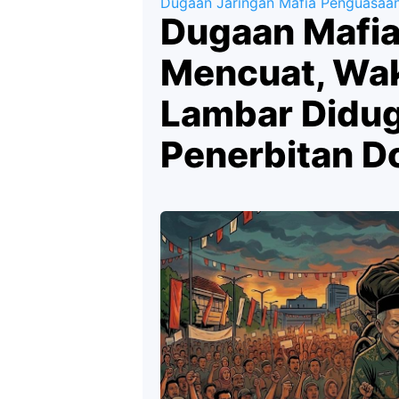
Dugaan Jaringan Mafia Penguasaan r
Dugaan Mafia
Mencuat, Wak
Lambar Didug
Penerbitan 