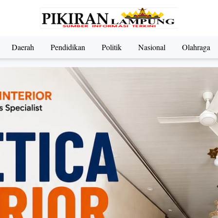
Daerah
Pendidikan
Politik
Nasional
Olahraga
ndidikan
Nasional
Olahraga
Politik
UMKM & Pariwi