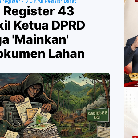
egister 43 B Krui Pesisisr Barat
 Register 43
il Ketua DPRD
a 'Mainkan'
Dokumen Lahan