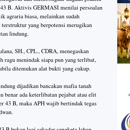
r 43 B. Aktivis GERMASI menilai persoalan
lik agraria biasa, melainkan sudah
terstruktur yang berpotensi merugikan
tan lindung.
ana, SH., CPL., CDRA, menegaskan
h ragu menindak siapa pun yang terlibat,
pabila ditemukan alat bukti yang cukup.
indung dijadikan bancakan mafia tanah
 benar ada keterlibatan pejabat atau elit
er 43 B, maka APH wajib bertindak tegas
idwan.
43 B bukan lagi sekadar sengketa lahan