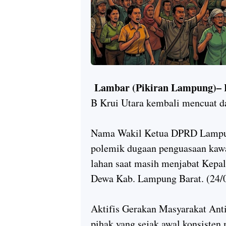
Lambar (Pikiran Lampung)–
D
B Krui Utara kembali mencuat d
Nama Wakil Ketua DPRD Lampung 
polemik dugaan penguasaan kawa
lahan saat masih menjabat Kepa
Dewa Kab. Lampung Barat. (24/
Aktifis Gerakan Masyarakat Ant
pihak yang sejak awal konsiste