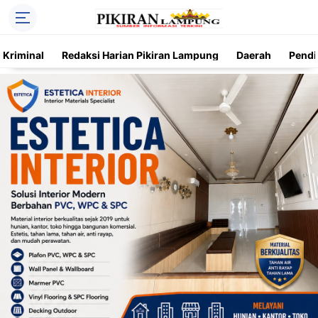
Kriminal
Redaksi Harian Pikiran Lampung
Daerah
Pendi
Trending
Daerah
Kriminal
Pendidikan
Nasional
O