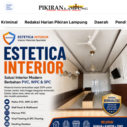
Kriminal
Redaksi Harian Pikiran Lampung
Daerah
Pendi
Trending
Daerah
Kriminal
Pendidikan
Nasional
O