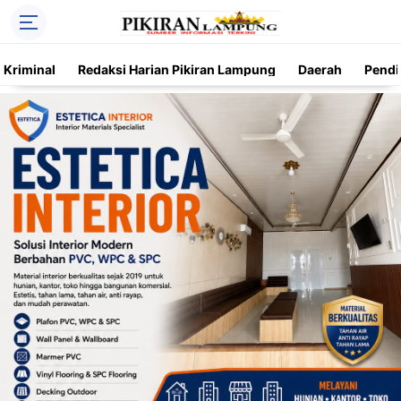
Kriminal
Redaksi Harian Pikiran Lampung
Daerah
Pendi
Trending
Daerah
Kriminal
Pendidikan
Nasional
O