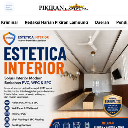
Kriminal
Redaksi Harian Pikiran Lampung
Daerah
Pendi
Trending
Daerah
Kriminal
Pendidikan
Nasional
O