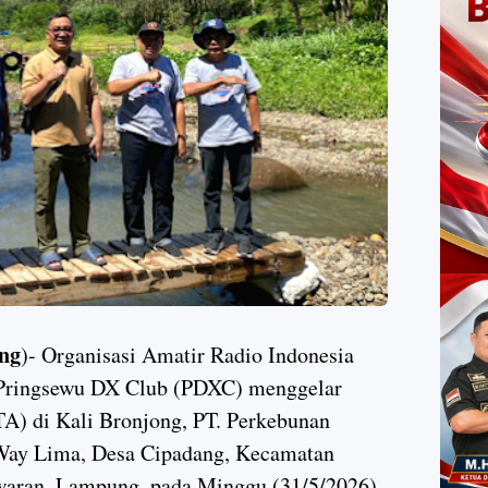
ng
)- Organisasi Amatir Radio Indonesia
Pringsewu DX Club (PDXC) menggelar
TA) di Kali Bronjong, PT. Perkebunan
 Way Lima, Desa Cipadang, Kecamatan
waran, Lampung, pada Minggu (31/5/2026).