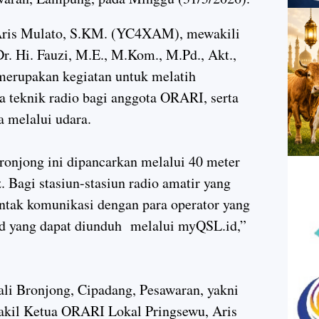
 Aris Mulato, S.KM. (YC4XAM), mewakili
. Hi. Fauzi, M.E., M.Kom., M.Pd., Akt.,
erupakan kegiatan untuk melatih
a teknik radio bagi anggota ORARI, serta
a melalui udara.
onjong ini dipancarkan melalui 40 meter
 Bagi stasiun-stasiun radio amatir yang
ntak komunikasi dengan para operator yang
rd yang dapat diunduh melalui myQSL.id,”
li Bronjong, Cipadang, Pesawaran, yakni
kil Ketua ORARI Lokal Pringsewu, Aris