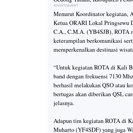
ADVERTISEMENT
Menurut Koordinator kegiatan,
Ketua ORARI Lokal Pringsewu Dr
C.A., C.M.A. (YB4SJB), ROTA m
keterampilan berkomunikasi sert
memperkenalkan destinasi wisat
“Untuk kegiatan ROTA di Kali Br
band dengan frekuensi 7130 Mhz.
berhasil melakukan QSO atau ko
bertugas akan diberikan QSL ca
jelasnya.
Adapun tim kegiatan ROTA di Ka
Muharto (YF4SDF) yang juga Wa