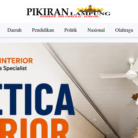
Daerah
Pendidikan
Politik
Nasional
Olahraga
ndidikan
Nasional
Olahraga
Politik
UMKM & Pariwi