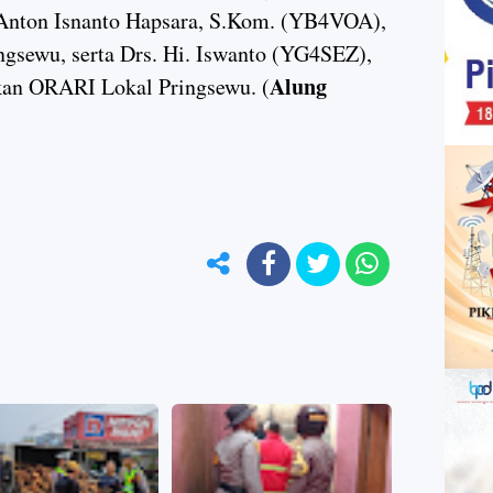
nton Isnanto Hapsara, S.Kom. (YB4VOA),
sewu, serta Drs. Hi. Iswanto (YG4SEZ),
Alung
kan ORARI Lokal Pringsewu. (