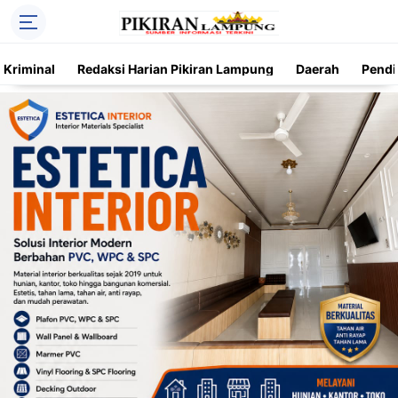
Kriminal
Redaksi Harian Pikiran Lampung
Daerah
Pendi
Trending
Daerah
Kriminal
Pendidikan
Nasional
O