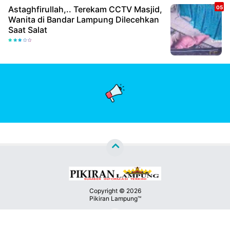
Astaghfirullah,.. Terekam CCTV Masjid,
Wanita di Bandar Lampung Dilecehkan
Saat Salat
Copyright ©
2026
Pikiran Lampung™
Premium
By
Kontak
Raushan
Design