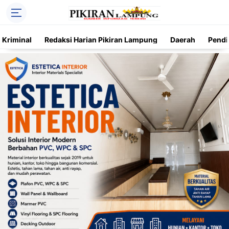
Kriminal
Redaksi Harian Pikiran Lampung
Daerah
Pendi
Trending
Daerah
Kriminal
Pendidikan
Nasional
O