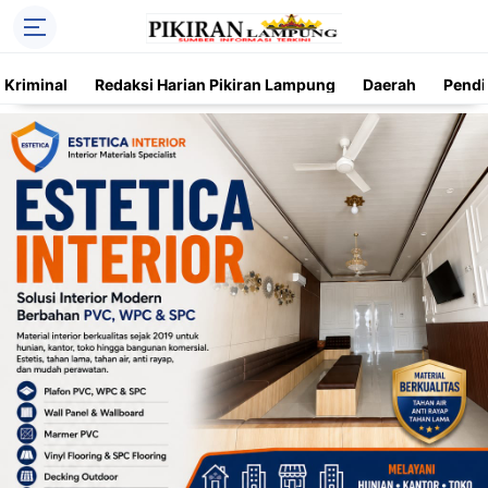
Kriminal
Redaksi Harian Pikiran Lampung
Daerah
Pendi
Trending
Daerah
Kriminal
Pendidikan
Nasional
O