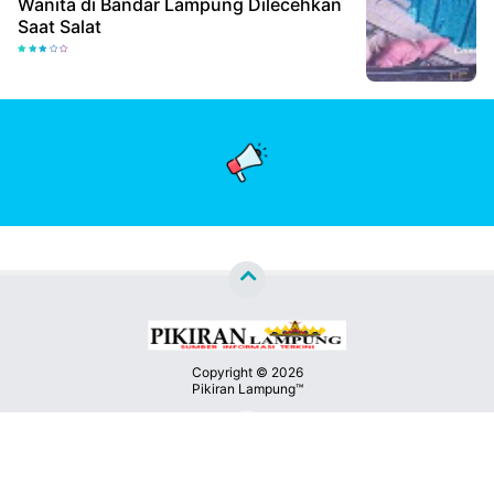
Wanita di Bandar Lampung Dilecehkan
Saat Salat
Copyright ©
2026
Pikiran Lampung™
Premium
By
Kontak
Raushan
Design
Kami
With
Shroff