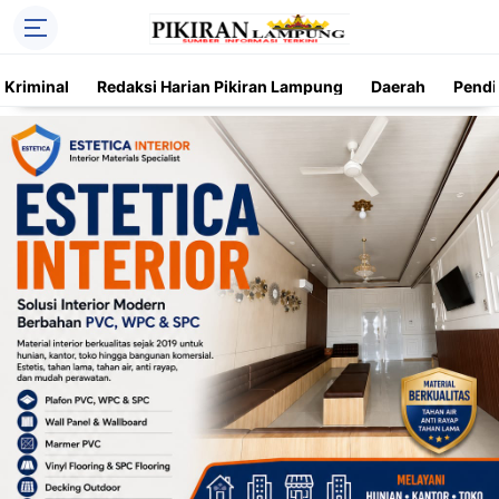
Kriminal
Redaksi Harian Pikiran Lampung
Daerah
Pendi
Trending
Daerah
Kriminal
Pendidikan
Nasional
O