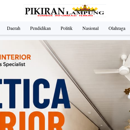
Daerah
Pendidikan
Politik
Nasional
Olahraga
ndidikan
Nasional
Olahraga
Politik
UMKM & Pariwi