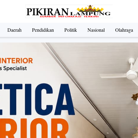
Daerah
Pendidikan
Politik
Nasional
Olahraga
ndidikan
Nasional
Olahraga
Politik
UMKM & Pariwi