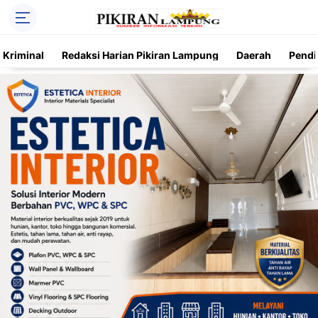
Kriminal
Redaksi Harian Pikiran Lampung
Daerah
Pendi
Trending
Daerah
Kriminal
Pendidikan
Nasional
O