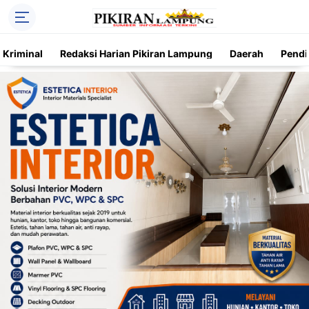
Kriminal
Redaksi Harian Pikiran Lampung
Daerah
Pendi
Trending
Daerah
Kriminal
Pendidikan
Nasional
O