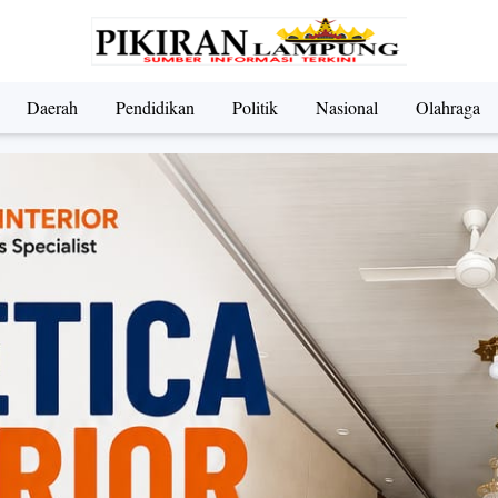
Daerah
Pendidikan
Politik
Nasional
Olahraga
ndidikan
Nasional
Olahraga
Politik
UMKM & Pariwi