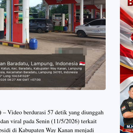
)
– Video berdurasi 57 detik yang diunggah
an viral pada Senin (11/5/2026) terkait
sidi di Kabupaten Way Kanan menjadi