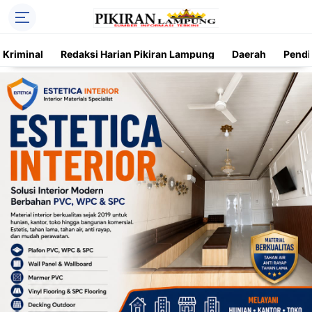
Kriminal
Redaksi Harian Pikiran Lampung
Daerah
Pendi
Trending
Daerah
Kriminal
Pendidikan
Nasional
O