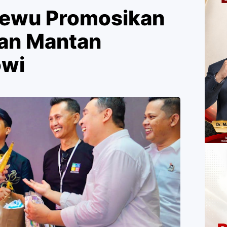
sewu Promosikan
an Mantan
owi