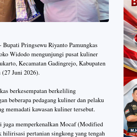
 - Bupati Pringsewu Riyanto Pamungkas
oko Widodo mengunjungi pusat kuliner
karto, Kecamatan Gadingrejo, Kabupaten
 (27 Juni 2026).
as berkesempatan berkeliling
an beberapa pedagang kuliner dan pelaku
 memadati kawasan kuliner tersebut.
ti juga memperkenalkan Mocaf (Modified
k hilirisasi pertanian singkong yang tengah