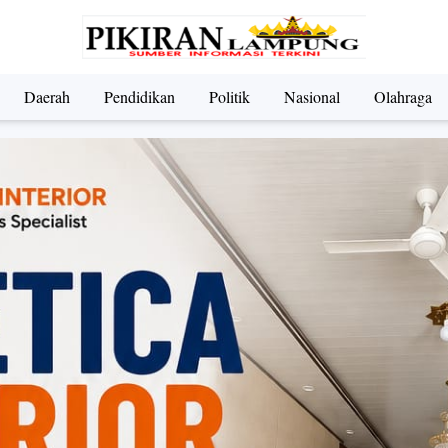
Daerah
Pendidikan
Politik
Nasional
Olahraga
ndidikan
Nasional
Olahraga
Politik
UMKM & Pariwi