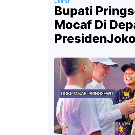
Daerah
Bupati Pring
Mocaf Di Dep
PresidenJok