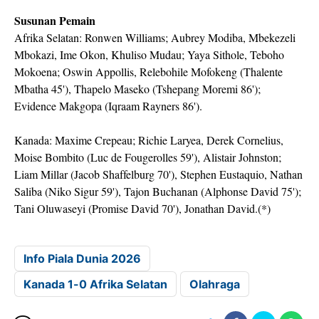
Susunan Pemain
Afrika Selatan: Ronwen Williams; Aubrey Modiba, Mbekezeli
Mbokazi, Ime Okon, Khuliso Mudau; Yaya Sithole, Teboho
Mokoena; Oswin Appollis, Relebohile Mofokeng (Thalente
Mbatha 45'), Thapelo Maseko (Tshepang Moremi 86');
Evidence Makgopa (Iqraam Rayners 86').
Kanada: Maxime Crepeau; Richie Laryea, Derek Cornelius,
Moise Bombito (Luc de Fougerolles 59'), Alistair Johnston;
Liam Millar (Jacob Shaffelburg 70'), Stephen Eustaquio, Nathan
Saliba (Niko Sigur 59'), Tajon Buchanan (Alphonse David 75');
Tani Oluwaseyi (Promise David 70'), Jonathan David.(*)
Info Piala Dunia 2026
Kanada 1-0 Afrika Selatan
Olahraga