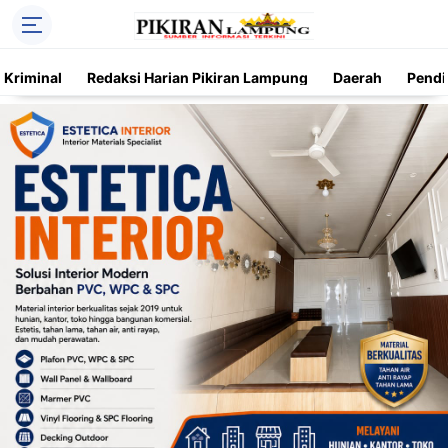
Kriminal
Redaksi Harian Pikiran Lampung
Daerah
Pendi
Trending
Daerah
Kriminal
Pendidikan
Nasional
O