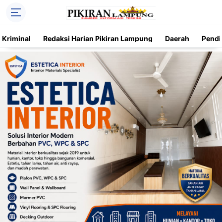
Kriminal
Redaksi Harian Pikiran Lampung
Daerah
Pendi
Trending
Daerah
Kriminal
Pendidikan
Nasional
O