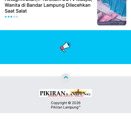
Wanita di Bandar Lampung Dilecehkan
Saat Salat
Copyright ©
2026
Pikiran Lampung™
Premium
By
Kontak
Raushan
Design
Kami
With