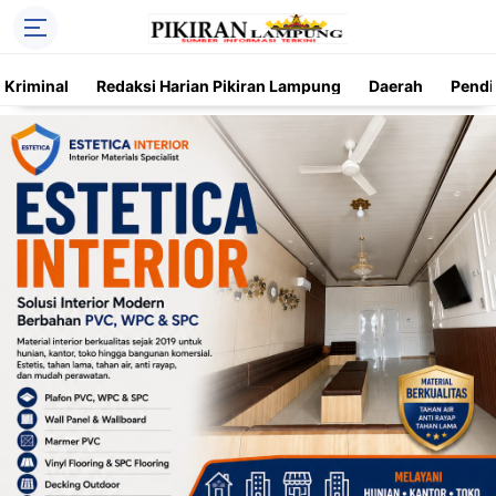
Kriminal
Redaksi Harian Pikiran Lampung
Daerah
Pendi
Trending
Daerah
Kriminal
Pendidikan
Nasional
O