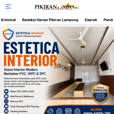
Kriminal
Redaksi Harian Pikiran Lampung
Daerah
Pendi
Trending
Daerah
Kriminal
Pendidikan
Nasional
O