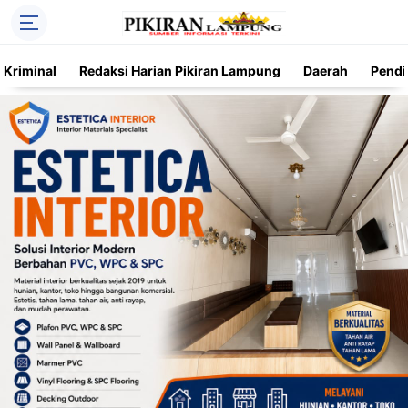
Kriminal
Redaksi Harian Pikiran Lampung
Daerah
Pendi
Trending
Daerah
Kriminal
Pendidikan
Nasional
O