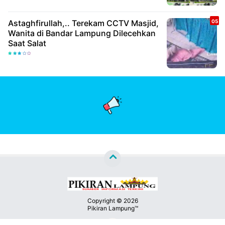
Astaghfirullah,.. Terekam CCTV Masjid,
Wanita di Bandar Lampung Dilecehkan
Saat Salat
Copyright ©
2026
Pikiran Lampung™
Premium
By