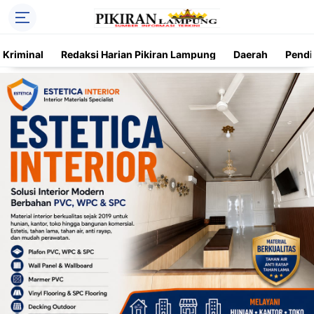
Kriminal
Redaksi Harian Pikiran Lampung
Daerah
Pendi
Trending
Daerah
Kriminal
Pendidikan
Nasional
O