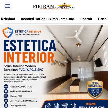
Kriminal
Redaksi Harian Pikiran Lampung
Daerah
Pendi
Trending
Daerah
Kriminal
Pendidikan
Nasional
O