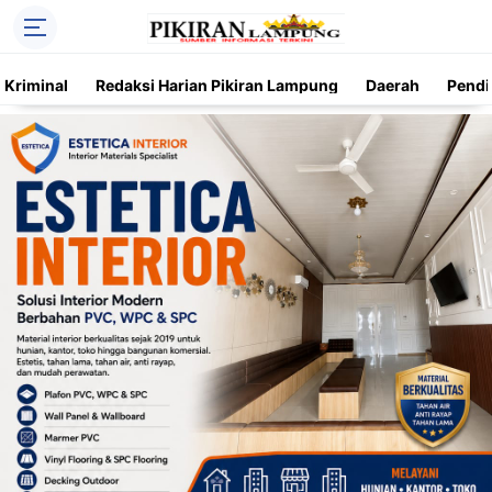
Kriminal
Redaksi Harian Pikiran Lampung
Daerah
Pendi
Trending
Daerah
Kriminal
Pendidikan
Nasional
O