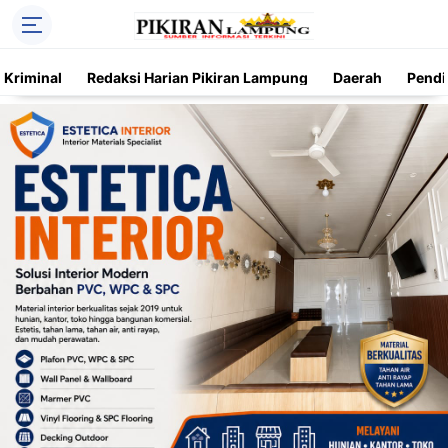
Kriminal
Redaksi Harian Pikiran Lampung
Daerah
Pendi
Trending
Daerah
Kriminal
Pendidikan
Nasional
O