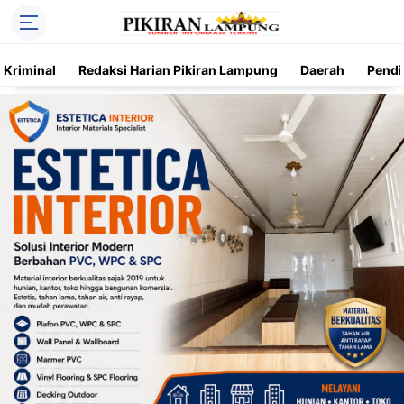
Kriminal
Redaksi Harian Pikiran Lampung
Daerah
Pendi
Trending
Daerah
Kriminal
Pendidikan
Nasional
O