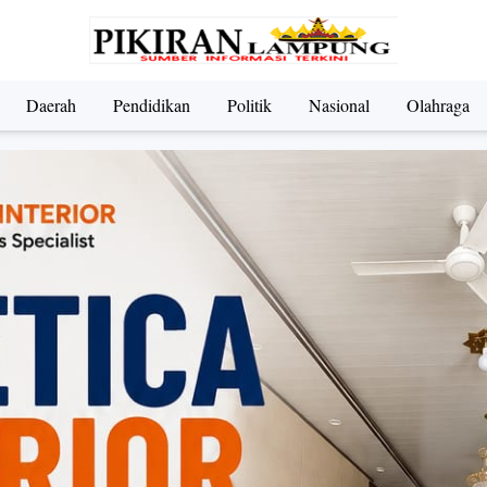
Daerah
Pendidikan
Politik
Nasional
Olahraga
ndidikan
Nasional
Olahraga
Politik
UMKM & Pariwi