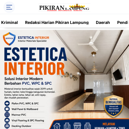
Kriminal
Redaksi Harian Pikiran Lampung
Daerah
Pendi
Trending
Daerah
Kriminal
Pendidikan
Nasional
O