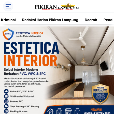
Kriminal
Redaksi Harian Pikiran Lampung
Daerah
Pendi
Trending
Daerah
Kriminal
Pendidikan
Nasional
O