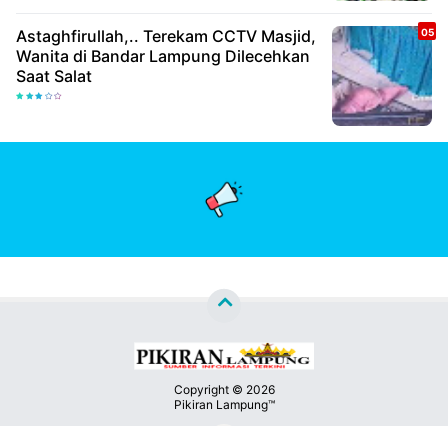
Astaghfirullah,.. Terekam CCTV Masjid,
Wanita di Bandar Lampung Dilecehkan
Saat Salat
Copyright ©
2026
Pikiran Lampung™
Premium
By
Kontak