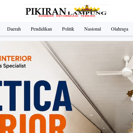
Daerah
Pendidikan
Politik
Nasional
Olahraga
ndidikan
Nasional
Olahraga
Politik
UMKM & Pariwi