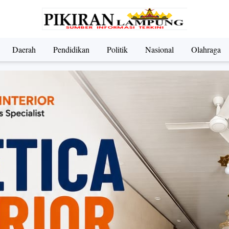
Daerah
Pendidikan
Politik
Nasional
Olahraga
ndidikan
Nasional
Olahraga
Politik
UMKM & Pariwi