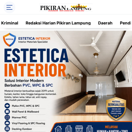
Kriminal
Redaksi Harian Pikiran Lampung
Daerah
Pendi
Trending
Daerah
Kriminal
Pendidikan
Nasional
O