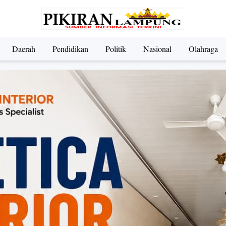
Daerah
Pendidikan
Politik
Nasional
Olahraga
ndidikan
Nasional
Olahraga
Politik
UMKM & Pariwi