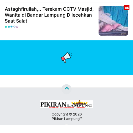
Astaghfirullah,.. Terekam CCTV Masjid,
Wanita di Bandar Lampung Dilecehkan
Saat Salat
Copyright ©
2026
Pikiran Lampung™
Premium
By
Kontak
Raushan