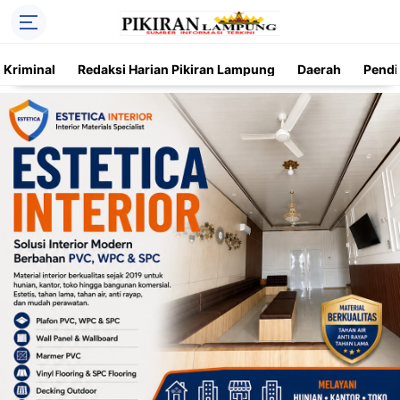
Kriminal
Redaksi Harian Pikiran Lampung
Daerah
Pendi
Trending
Daerah
Kriminal
Pendidikan
Nasional
O