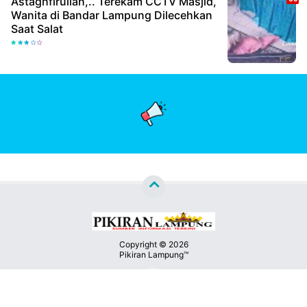
Astaghfirullah,.. Terekam CCTV Masjid,
Wanita di Bandar Lampung Dilecehkan
Saat Salat
Copyright ©
2026
Pikiran Lampung™
Premium
By
Kontak
Raushan
Design
Kami
With