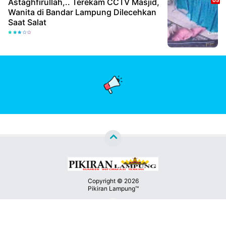
Astaghfirullah,.. Terekam CCTV Masjid,
Wanita di Bandar Lampung Dilecehkan
Saat Salat
Copyright ©
2026
Pikiran Lampung™
Premium
By
Kontak
Raushan
Design
Kami