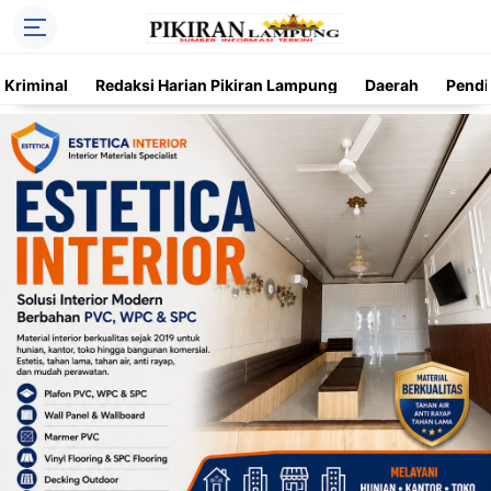
Kriminal
Redaksi Harian Pikiran Lampung
Daerah
Pendi
Trending
Daerah
Kriminal
Pendidikan
Nasional
O