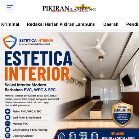
Kriminal
Redaksi Harian Pikiran Lampung
Daerah
Pendi
Trending
Daerah
Kriminal
Pendidikan
Nasional
O