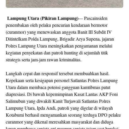
Lampung Utara (Pikiran Lampung)
— Pascainsiden
penembakan oleh pelaku pencurian kendaraan bermotor
(curanmor) yang menewaskan anggota Banit III Subdit IV
Ditintelkam Polda Lampung, Brigadir Arya Supena, jajaran
Polres Lampung Utara meningkatkan pengamanan melalui
kegiatan penyekatan dan patroli hunting di sejumlah titik
strategis serta jam-jam rawan kriminalitas.
Langkah cepat dan responsif tersebut membuahkan hasil.
Kepekaan serta kesigapan personel Satlantas Polres Lampung
Utara dalam membaca potensi gangguan kamtibmas patut
diapresiasi. Di bawah kepemimpinan Kasat Lantas AKP Foni
Salimubun yang diwakili Kanit Turjawali Satlantas Polres
Lampung Utara, Ipda Andi, patroli yang digelar di wilayah
Kotabumi berhasil mengamankan seorang terduga DPO pelaku
curanmor yang dikenal meresahkan masyarakat dan diduga
kerap membawa senjata api maupun senjata tajam saat beraksi.