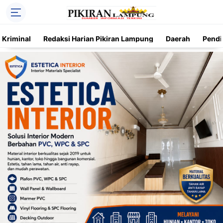
Kriminal
Redaksi Harian Pikiran Lampung
Daerah
Pendi
Trending
Daerah
Kriminal
Pendidikan
Nasional
O