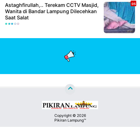
Astaghfirullah,.. Terekam CCTV Masjid,
Wanita di Bandar Lampung Dilecehkan
Saat Salat
Copyright ©
2026
Pikiran Lampung™
Premium
By
Kontak
Raushan
Design