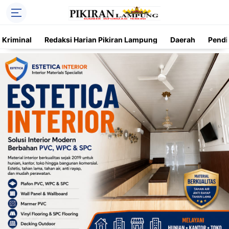
Kriminal
Redaksi Harian Pikiran Lampung
Daerah
Pendi
Trending
Daerah
Kriminal
Pendidikan
Nasional
O